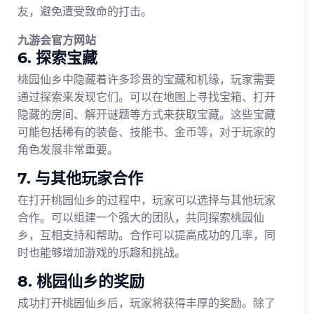
友，避免遭受致命的打击。
九游会官方网站
6. 探索宝藏
桃园仙乡中隐藏着许多珍贵的宝藏和机缘，玩家需要
通过探索来发现它们。可以在地图上寻找宝箱、打开
隐藏的房间、解开谜题等方式来获取宝藏。这些宝藏
可能包括稀有的装备、技能书、金币等，对于玩家的
角色发展非常重要。
7. 与其他玩家合作
在打开桃园仙乡的过程中，玩家可以选择与其他玩家
合作。可以组建一个强大的团队，共同探索桃园仙
乡，互相支持和帮助。合作可以提高成功的几率，同
时也能够增加游戏的乐趣和挑战。
8. 桃园仙乡的奖励
成功打开桃园仙乡后，玩家将获得丰厚的奖励。除了