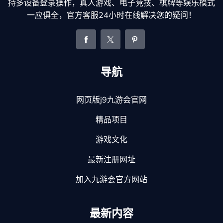
持多设备登录操作，真人游戏、电子竞技、棋牌等娱乐模式
一应俱全，官方客服24小时在线解决您的疑问！
导航
网页版j9九游会官网
精品项目
游戏文化
最新注册网址
加入九游会官方网站
最新内容