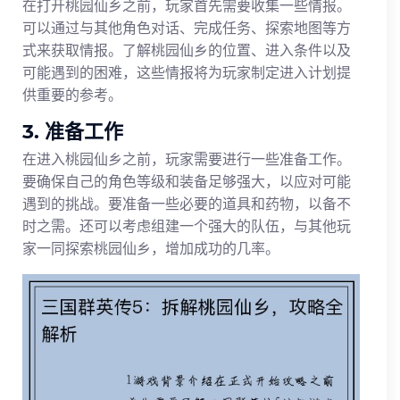
在打开桃园仙乡之前，玩家首先需要收集一些情报。
可以通过与其他角色对话、完成任务、探索地图等方
式来获取情报。了解桃园仙乡的位置、进入条件以及
可能遇到的困难，这些情报将为玩家制定进入计划提
供重要的参考。
3. 准备工作
在进入桃园仙乡之前，玩家需要进行一些准备工作。
要确保自己的角色等级和装备足够强大，以应对可能
遇到的挑战。要准备一些必要的道具和药物，以备不
时之需。还可以考虑组建一个强大的队伍，与其他玩
家一同探索桃园仙乡，增加成功的几率。