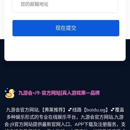
现在提交
九游会官方网站,【弗莱推荐】💕线路【baidu.ag】💕覆盖
多种娱乐形式的专业在线娱乐平台，九游会官方网站,九游
会·j9官方网站提供最新官网入口、APP下载及注册服务，支