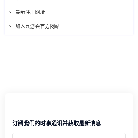
最新注册网址
加入九游会官方网站
订阅我们的时事通讯并获取最新消息