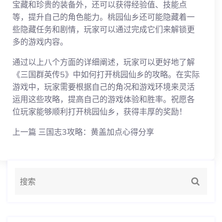
宝藏和珍贵的装备外，还可以获得经验值、技能点
等，提升自己的角色能力。桃园仙乡还可能隐藏着一
些隐藏任务和剧情，玩家可以通过完成它们来解锁更
多的游戏内容。
通过以上八个方面的详细阐述，玩家可以更好地了解
《三国群英传5》中如何打开桃园仙乡的攻略。在实际
游戏中，玩家需要根据自己的角况和游戏环境来灵活
运用这些攻略，提高自己的游戏体验和胜率。祝愿各
位玩家能够顺利打开桃园仙乡，获得丰厚的奖励！
上一篇
三国志3攻略：黄盖加点心得分享