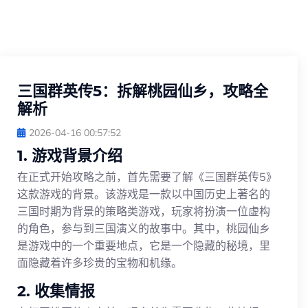
三国群英传5：拆解桃园仙乡，攻略全
解析
2026-04-16 00:57:52
1. 游戏背景介绍
在正式开始攻略之前，首先需要了解《三国群英传5》
这款游戏的背景。该游戏是一款以中国历史上著名的
三国时期为背景的策略类游戏，玩家将扮演一位虚构
的角色，参与到三国演义的故事中。其中，桃园仙乡
是游戏中的一个重要地点，它是一个隐藏的秘境，里
面隐藏着许多珍贵的宝物和机缘。
2. 收集情报