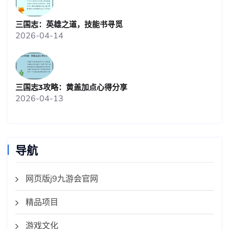
三国志：英雄之道，技能书寻觅
2026-04-14
三国志3攻略：黄盖加点心得分享
2026-04-13
导航
网页版j9九游会官网
精品项目
游戏文化